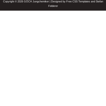
Copyright © 2026 GÖCH Jungchemiker | Designed by Free CSS Templates and Stefan
Felderer