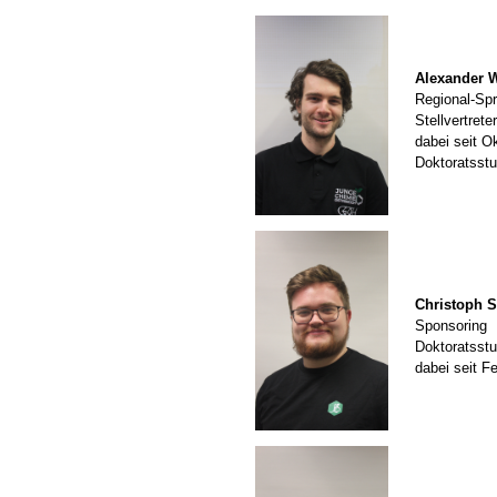
Alexander W
Regional-Spr
Stellvertrete
dabei seit O
Doktoratsst
Christoph S
Sponsoring
Doktoratsst
dabei seit F