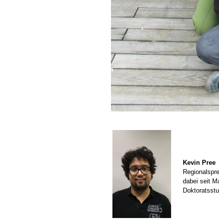
Kevin Pree
Regionalspr
dabei seit M
Doktoratsst