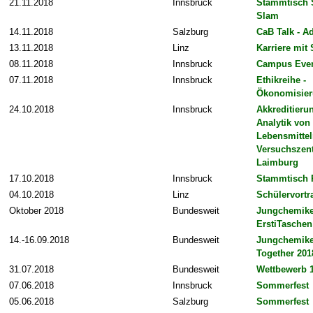
21.11.2018
Innsbruck
Stammtisch 
Slam
14.11.2018
Salzburg
CaB Talk - A
13.11.2018
Linz
Karriere mit 
08.11.2018
Innsbruck
Campus Eve
07.11.2018
Innsbruck
Ethikreihe -
Ökonomisier
24.10.2018
Innsbruck
Akkreditieru
Analytik von
Lebensmitte
Versuchszen
Laimburg
17.10.2018
Innsbruck
Stammtisch 
04.10.2018
Linz
Schülervortr
Oktober 2018
Bundesweit
Jungchemike
ErstiTaschen
14.-16.09.2018
Bundesweit
Jungchemike
Together 201
31.07.2018
Bundesweit
Wettbewerb 
07.06.2018
Innsbruck
Sommerfest
05.06.2018
Salzburg
Sommerfest