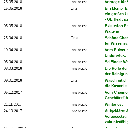
25.05.2018
Innsbruck
Vorträge für
15.05.2018
Linz
Ein kleiner E
ein großes 
- GE Healthc
05.05.2018
Innsbruck
Exkursion Pa
Wattens
25.04.2018
Graz
Schöne Chem
für Wissensc
19.04.2018
Innsbruck
Vom Pulver 
Endprodukt
05.04.2018
Innsbruck
SciFinder W
08.03.2018
Innsbruck
Die Rolle de
der Reinigu
09.01.2018
Linz
Waschmittel 
die Kastanie
05.12.2017
Innsbruck
Vom Chemies
Geschäftsfü
21.11.2017
Innsbruck
Winterfest
24.10.2017
Innsbruck
Aufgeklärte A
Voraussetzu
zukunftsfähi