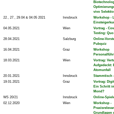
Biotechnolo
Optimierunge
vivo Selekti
22., 27., 29.04 & 04.05 2021
Innsbruck
Workshop - L
Einsteigerku
04.05.2021
Wien
Vortrag - Cov
Testing: Quo
28.04.2021
Salzburg
Online-Vorst
Pubquiz
16.04.2021
Graz
Workshop
Personalfüh
18.03.2021
Wien
Vortrag: Ver
Aufgedeckt: 
Atomunfall
20.01.2021
Innsbruck
Stammtisch 
19.01.2021
Graz
Vortrag: Digi
Ein Schritt i
Mond?
WS 20/21
Innsbruck
Online-Spie
02.12.2020
Wien
Workshop -
Praxisreleva
Grundlagen 