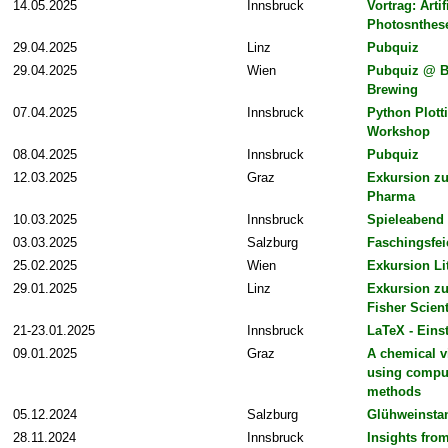
14.05.2025
Innsbruck
Vortrag: Artif
Photosnthes
29.04.2025
Linz
Pubquiz
29.04.2025
Wien
Pubquiz @ B
Brewing
07.04.2025
Innsbruck
Python Plott
Workshop
08.04.2025
Innsbruck
Pubquiz
12.03.2025
Graz
Exkursion zu
Pharma
10.03.2025
Innsbruck
Spieleabend
03.03.2025
Salzburg
Faschingsfei
25.02.2025
Wien
Exkursion Li
29.01.2025
Linz
Exkursion z
Fisher Scient
21-23.01.2025
Innsbruck
LaTeX - Eins
09.01.2025
Graz
A chemical vi
using comput
methods
05.12.2024
Salzburg
Glühweinsta
28.11.2024
Innsbruck
Insights fro