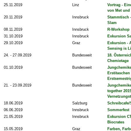
25.11.2019
Linz
Vortrag - Ei
von Met und 
20.11.2019
Innsbruck
Stammtisch -
Slam
08.11.2019
Innsbruck
R-Workshop
31.10.2019
Innsbruck
Exkursion S
29.10.2019
Graz
Exkursion - 
Sensing is Li
24. - 27.09.2019
Bundesweit
18. Österrei
Chemietage
01.10.2019
Bundesweit
Jungchemike
Erstitaschen 
Erstsemestri
21. - 23.09.2019
Bundesweit
Jungchemiker
together 2019
Vernetzungst
18.06.2019
Salzburg
Schreibcafe
06.06.2019
Innsbruck
Sommerfest
21.05.2019
Innsbruck
Exkursion C
Biocrates
15.05.2019
Graz
Farben, Farb