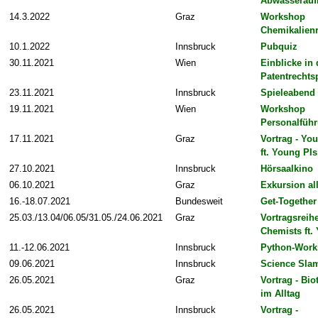
Abwasserauf
14.3.2022
Graz
Workshop
Chemikalienr
10.1.2022
Innsbruck
Pubquiz
30.11.2021
Wien
Einblicke in 
Patentrechts
23.11.2021
Innsbruck
Spieleabend
19.11.2021
Wien
Workshop
Personalfüh
17.11.2021
Graz
Vortrag - Yo
ft. Young PIs
27.10.2021
Innsbruck
Hörsaalkino
06.10.2021
Graz
Exkursion al
16.-18.07.2021
Bundesweit
Get-Together
25.03./13.04/06.05/31.05./24.06.2021
Graz
Vortragsreih
Chemists ft.
11.-12.06.2021
Innsbruck
Python-Wor
09.06.2021
Innsbruck
Science Sla
26.05.2021
Graz
Vortrag - Bi
im Alltag
26.05.2021
Innsbruck
Vortrag -