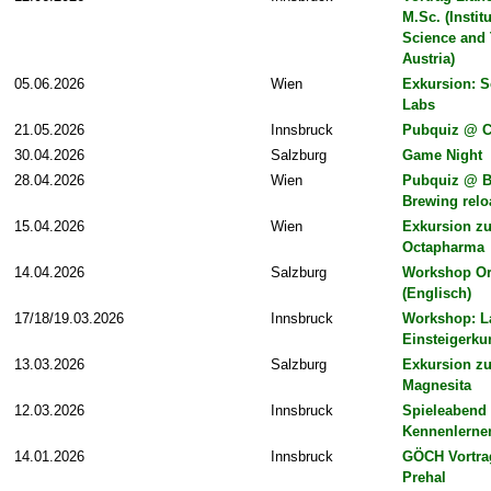
M.Sc. (Institu
Science and
Austria)
05.06.2026
Wien
Exkursion: S
Labs
21.05.2026
Innsbruck
Pubquiz @ C
30.04.2026
Salzburg
Game Night
28.04.2026
Wien
Pubquiz @ B
Brewing rel
15.04.2026
Wien
Exkursion z
Octapharma
14.04.2026
Salzburg
Workshop Or
(Englisch)
17/18/19.03.2026
Innsbruck
Workshop: L
Einsteigerku
13.03.2026
Salzburg
Exkursion zu
Magnesita
12.03.2026
Innsbruck
Spieleabend
Kennenlerne
14.01.2026
Innsbruck
GÖCH Vortrag
Prehal