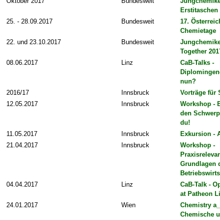
Oktober 2017
Bundesweit
Jungchemike
Erstitaschen
25. - 28.09.2017
Bundesweit
17. Österrei
Chemietage
22. und 23.10.2017
Bundesweit
Jungchemike
Together 201
08.06.2017
Linz
CaB-Talks -
Diplomingene
nun?
2016/17
Innsbruck
Vorträge für
12.05.2017
Innsbruck
Workshop - 
den Schwerp
du!
11.05.2017
Innsbruck
Exkursion -
21.04.2017
Innsbruck
Workshop -
Praxisreleva
Grundlagen 
Betriebswirts
04.04.2017
Linz
CaB-Talk - O
at Patheon L
24.01.2017
Wien
Chemistry a_
Chemische 