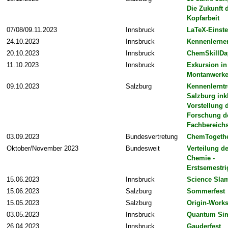
Die Zukunft 
Kopfarbeit
07/08/09.11.2023
Innsbruck
LaTeX-Einste
24.10.2023
Innsbruck
Kennenlerne
20.10.2023
Innsbruck
ChemSkillDa
11.10.2023
Innsbruck
Exkursion in
Montanwerke
09.10.2023
Salzburg
Kennenlerntr
Salzburg inkl
Vorstellung 
Forschung d
Fachbereich
03.09.2023
Bundesvertretung
ChemTogethe
Oktober/November 2023
Bundesweit
Verteilung d
Chemie -
Erstsemestr
15.06.2023
Innsbruck
Science Sla
15.06.2023
Salzburg
Sommerfest
15.05.2023
Salzburg
Origin-Work
03.05.2023
Innsbruck
Quantum Sim
26.04.2023
Innsbruck
Gauderfest