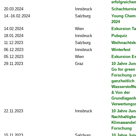
erfolgreich
20.03.2024
Innsbruck
Schachturnie
14.-16.02.2024
Salzburg
Young Chem
2024
14.02.2024
Wien
Exkursion T
18.01.2024
Innsbruck
Pubquiz
11.12.2023
Salzburg
Weihnachtsk
06.12.2023
Innsbruck
Winterfest
05.12.2023
Wien
Exkursion Es
29.11.2023
Graz
10 Jahre Jun
Go for green 
Forschung z
ganzheitlich
Wasserstofft
& Von der
Grundlagenf
Verwertungss
22.11.2023
Innsbruck
10 Jahre Jun
Nachhaltigke
Klimawandel 
Forschung
15.11.2023
Salzburg
10 Jahre Jun