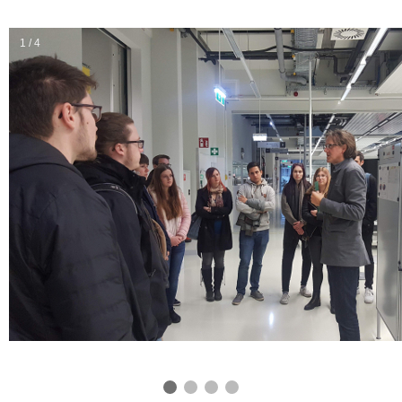
1 / 4
❮
❯