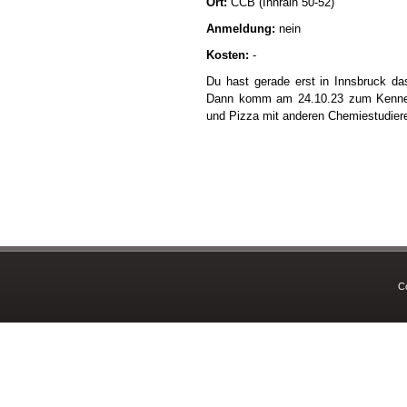
Ort:
CCB (Innrain 50-52)
Anmeldung:
nein
Kosten:
-
Du hast gerade erst in Innsbruck d
Dann komm am 24.10.23 zum Kennenl
und Pizza mit anderen Chemiestudier
C