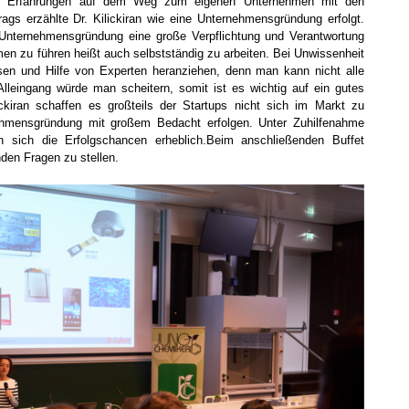
 Ihre Erfahrungen auf dem Weg zum eigenen Unternehmen mit den
ags erzählte Dr. Kilickiran wie eine Unternehmensgründung erfolgt.
 Unternehmensgründung eine große Verpflichtung und Verantwortung
men zu führen heißt auch selbstständig zu arbeiten. Bei Unwissenheit
ssen und Hilfe von Experten heranziehen, denn man kann nicht alle
leingang würde man scheitern, somit ist es wichtig auf ein gutes
ckiran schaffen es großteils der Startups nicht sich im Markt zu
rnehmensgründung mit großem Bedacht erfolgen. Unter Zuhilfenahme
n sich die Erfolgschancen erheblich.Beim anschließenden Buffet
nden Fragen zu stellen.